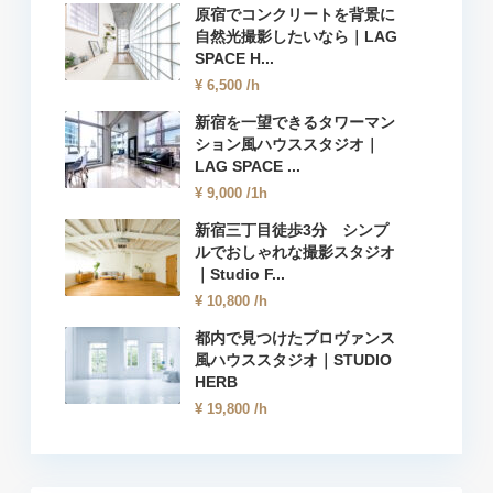
原宿でコンクリートを背景に
自然光撮影したいなら｜LAG
SPACE H...
¥ 6,500
/h
新宿を一望できるタワーマン
ション風ハウススタジオ｜
LAG SPACE ...
¥ 9,000
/1h
新宿三丁目徒歩3分 シンプ
ルでおしゃれな撮影スタジオ
｜Studio F...
¥ 10,800
/h
都内で見つけたプロヴァンス
風ハウススタジオ｜STUDIO
HERB
¥ 19,800
/h