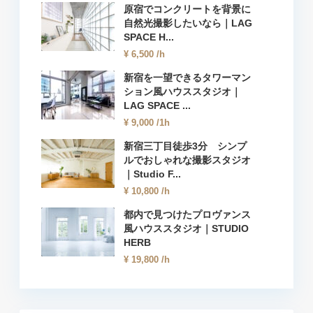
原宿でコンクリートを背景に
自然光撮影したいなら｜LAG
SPACE H...
¥ 6,500
/h
新宿を一望できるタワーマン
ション風ハウススタジオ｜
LAG SPACE ...
¥ 9,000
/1h
新宿三丁目徒歩3分 シンプ
ルでおしゃれな撮影スタジオ
｜Studio F...
¥ 10,800
/h
都内で見つけたプロヴァンス
風ハウススタジオ｜STUDIO
HERB
¥ 19,800
/h