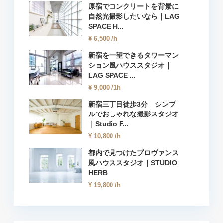
原宿でコンクリートを背景に
自然光撮影したいなら｜LAG
SPACE H...
¥ 6,500
/h
新宿を一望できるタワーマン
ション風ハウススタジオ｜
LAG SPACE ...
¥ 9,000
/1h
新宿三丁目徒歩3分 シンプ
ルでおしゃれな撮影スタジオ
｜Studio F...
¥ 10,800
/h
都内で見つけたプロヴァンス
風ハウススタジオ｜STUDIO
HERB
¥ 19,800
/h