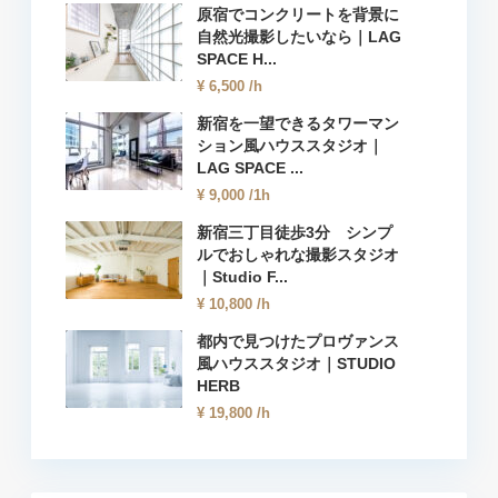
原宿でコンクリートを背景に
自然光撮影したいなら｜LAG
SPACE H...
¥ 6,500
/h
新宿を一望できるタワーマン
ション風ハウススタジオ｜
LAG SPACE ...
¥ 9,000
/1h
新宿三丁目徒歩3分 シンプ
ルでおしゃれな撮影スタジオ
｜Studio F...
¥ 10,800
/h
都内で見つけたプロヴァンス
風ハウススタジオ｜STUDIO
HERB
¥ 19,800
/h