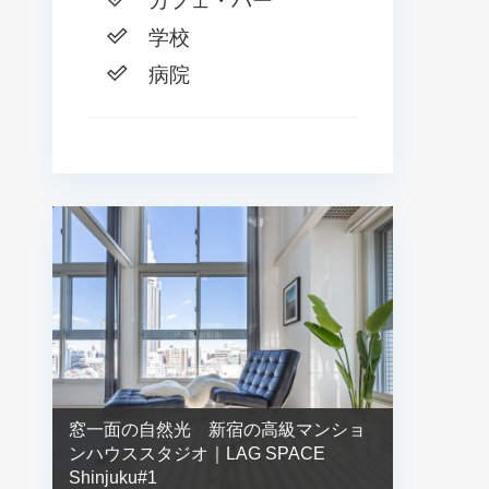
カフェ・バー
学校
病院
窓一面の自然光 新宿の高級マンショ
ンハウススタジオ｜LAG SPACE
Shinjuku#1