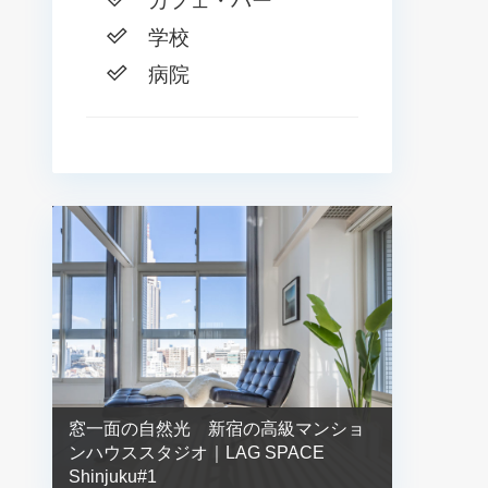
カフェ・バー
学校
病院
窓一面の自然光 新宿の高級マンショ
ンハウススタジオ｜LAG SPACE
Shinjuku#1