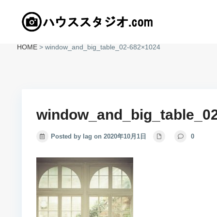
HOME
>
window_and_big_table_02-682×1024
window_and_big_table_0
Posted by lag on 2020年10月1日
0