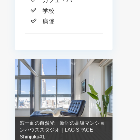
カフェ・バー
学校
病院
窓一面の自然光 新宿の高級マンショ
ンハウススタジオ｜LAG SPACE
Shinjuku#1