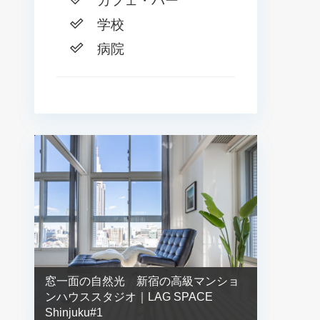
カフェ・バー
学校
病院
窓一面の自然光 新宿の高級マンショ
ンハウススタジオ｜LAG SPACE
Shinjuku#1