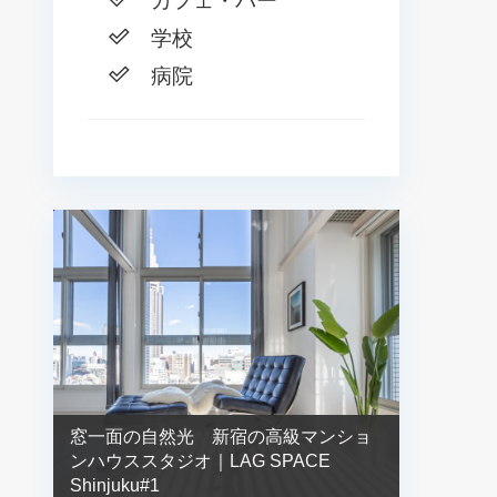
カフェ・バー
学校
病院
窓一面の自然光 新宿の高級マンショ
ンハウススタジオ｜LAG SPACE
Shinjuku#1