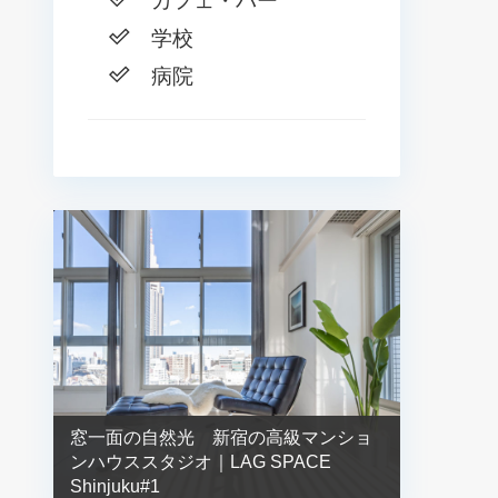
カフェ・バー
学校
病院
窓一面の自然光 新宿の高級マンショ
ンハウススタジオ｜LAG SPACE
Shinjuku#1