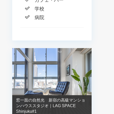
カフェ・バー
学校
病院
窓一面の自然光 新宿の高級マンショ
ンハウススタジオ｜LAG SPACE
Shinjuku#1