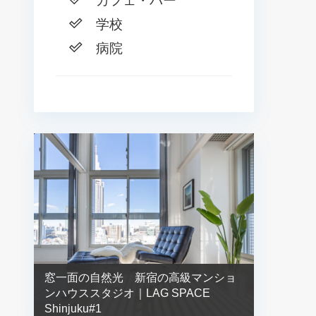
カフェ・バー
学校
病院
窓一面の自然光 新宿の高級マンショ
ンハウススタジオ｜LAG SPACE
Shinjuku#1